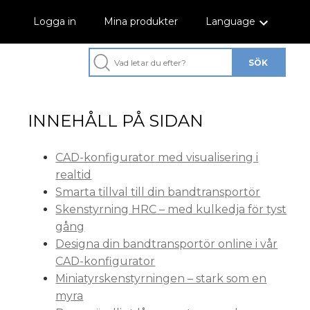
Logga in
Mina produkter
Language
INNEHÅLL PÅ SIDAN
CAD-konfigurator med visualisering i
realtid
Smarta tillval till din bandtransportör
Skenstyrning HRC – med kulkedja för tyst
gång
Designa din bandtransportör online i vår
CAD-konfigurator
Miniatyrskenstyrningen – stark som en
myra