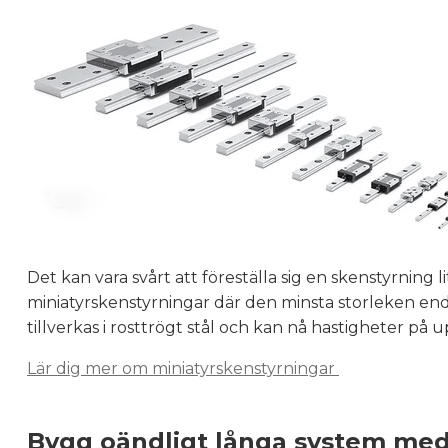
Det kan vara svårt att föreställa sig en skenstyrning 
miniatyrskenstyrningar där den minsta storleken end
tillverkas i rosttrögt stål och kan nå hastigheter på up
Lär dig mer om miniatyrskenstyrningar
Bygg oändligt långa system med