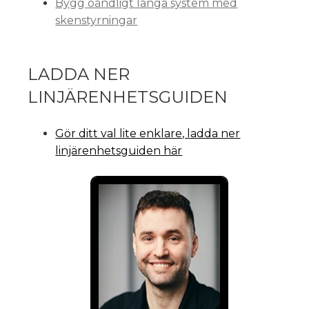
Bygg oändligt långa system med
skenstyrningar
LADDA NER
LINJÄRENHETSGUIDEN
Gör ditt val lite enklare, ladda ner
linjärenhetsguiden här