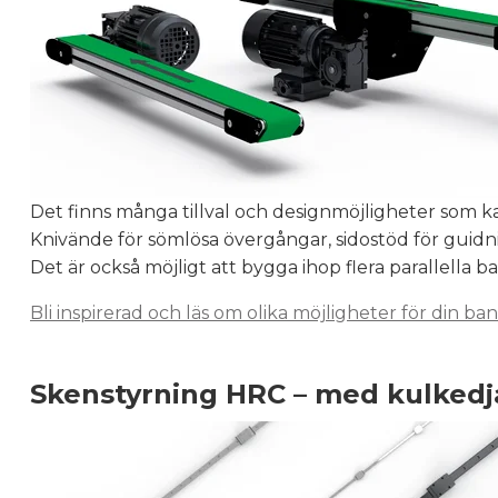
Det finns många tillval och designmöjligheter som k
Knivände för sömlösa övergångar, sidostöd för guid
Det är också möjligt att bygga ihop flera parallella b
Bli inspirerad och läs om olika möjligheter för din b
Skenstyrning HRC – med kulkedja