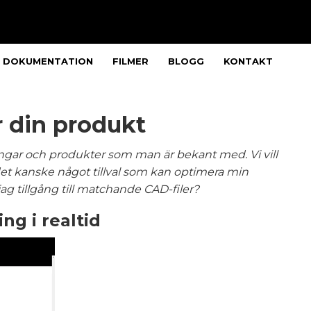
DOKUMENTATION
FILMER
BLOGG
KONTAKT
r din produkt
ingar och produkter som man är bekant med. Vi vill
 det kanske något tillval som kan optimera min
jag tillgång till matchande CAD-filer?
ng i realtid