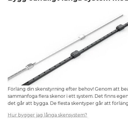
Förläng din skenstyrning efter behov! Genom att bea
sammanfoga flera skenor i ett system. Det finns ege
det går att bygga. De flesta skentyper går att förläng
Hur bygger jag långa skensystem?